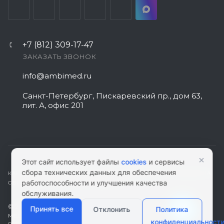
+7 (812) 309-17-47
ЗАКАЗАТЬ ЗВОНОК
info@ambimed.ru
Санкт-Петербург, Пискаревский пр., дом 63,
лит. А, офис 201
Менеджер сайта
Здравствуйте! Готов помочь
×
вам. Напишите мне, если у
Этот сайт использует файлы
cookies
и сервисы
вас появятся вопросы.
сбора технических данных для обеспечения
КАРТА САЙТА
|
ПОЛИТИКА КОНФИДЕНЦИАЛЬНОСТИ
|
СОГЛАСИЕ НА
работоспособности и улучшения качества
ОБРАБОТКУ ПЕРСОНАЛЬНЫХ ДАННЫХ
обслуживания.
© 2026 ambimed.ru - Медицинское оборудование и
Принять все
Отклонить
Политика
медтехника. Информация на этом ресурсе не является
конфиденциальност
публичной офертой.