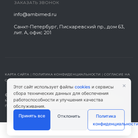
ЗАКАЗАТЬ ЗВОНОК
info@ambimed.ru
Санкт-Петербург, Пискаревский пр., дом 63,
лит. А, офис 201
КАРТА САЙТА
|
ПОЛИТИКА КОНФИДЕНЦИАЛЬНОСТИ
|
СОГЛАСИЕ НА
ОБРАБОТКУ ПЕРСОНАЛЬНЫХ ДАННЫХ
×
Этот сайт использует файлы
cookies
и сервисы
сбора технических данных для обеспечения
© 2026 ambimed.ru - Медицинское оборудование и
работоспособности и улучшения качества
медтехника. Информация на этом ресурсе не является
публичной офертой.
обслуживания.
Принять все
Отклонить
Политика
конфиденциальност