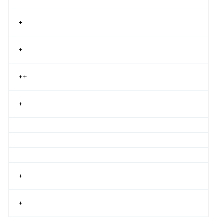
+
+
++
+
+
+