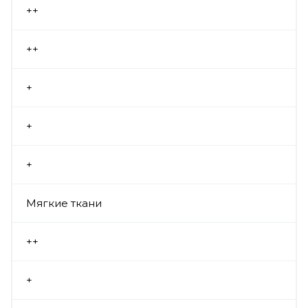
++
++
+
+
+
Мягкие ткани
++
+