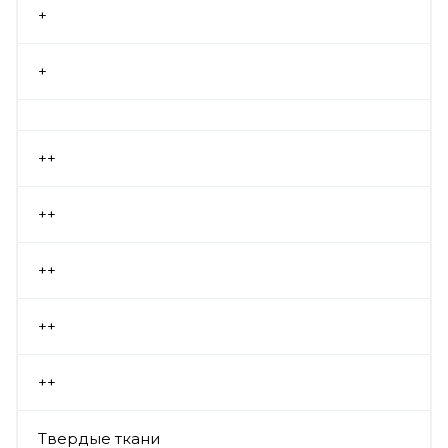
+
+
++
++
++
++
++
Твердые ткани