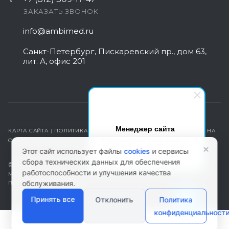
ЗАКАЗАТЬ ЗВОНОК
info@ambimed.ru
Санкт-Петербург, Пискаревский пр., дом 63,
лит. А, офис 201
Менеджер сайта
КАРТА САЙТА
|
ПОЛИТИКА КОНФИДЕНЦИАЛЬНОСТИ
|
СОГЛАСИЕ НА
Здравствуйте! Готов помочь
ОБРАБОТКУ ПЕРСОНАЛЬНЫХ ДАННЫХ
×
вам. Напишите мне, если у
Этот сайт использует файлы
cookies
и сервисы
вас появятся вопросы.
сбора технических данных для обеспечения
© 2026 ambimed.ru - Медицинское оборудование и
работоспособности и улучшения качества
медтехника. Информация на этом ресурсе не является
публичной офертой.
обслуживания.
Принять все
Отклонить
Политика
конфиденциальност