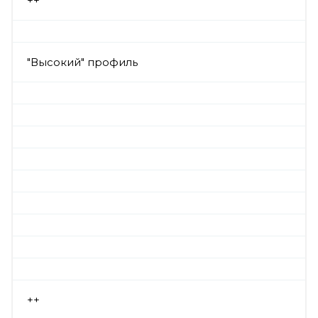
++
"Высокий" профиль
++