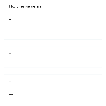
Получение ленты
+
++
+
+
++