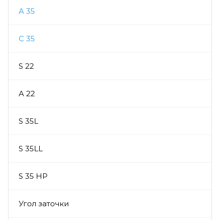
A 35
C 35
S 22
A 22
S 35L
S 35LL
S 35 HP
Угол заточки