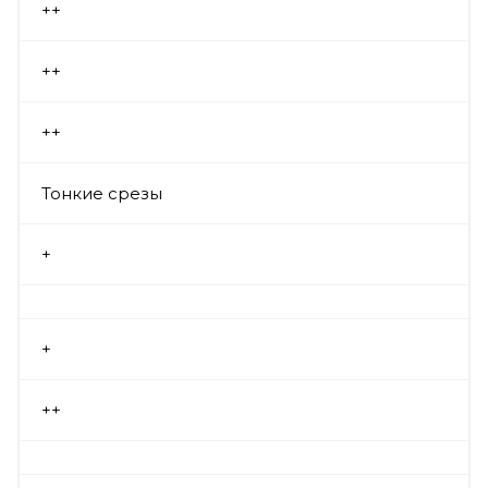
++
++
++
Тонкие срезы
+
+
++