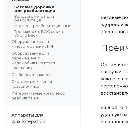
Беговые дорожки
для реабилитации
Велоэргометры для
Беговые до
реабилитации
здоровой ж
Подвесы реабилитационные
обеспечива
Тренажеры с БОС серии
Strong Back
Оборудование для
Преим
кинезотерапии и ЛФК
Оборудование для
перемещения
маломобильных групп
Одним из к
населения
нагрузки. 
Стабилотренажеры
каждого па
Системы вытяжения
постепенно
позвоночника
восстановл
Интерактивные комплексы
реабилитации
Еще одно п
ударную на
Аппараты для
физиотерапии
восстановл