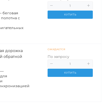
— беговая
КУПИТЬ
 полотна с
вигательных
ходьбы.
ОЖИДАЕТСЯ
ая дорожка
ой обратной
По запросу
 —
КУПИТЬ
 для
 и
синхронизацией
и технологией