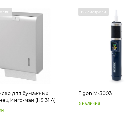
трели
Вы смотрели
сер для бумажных
Tigon M-3003
нец Инго-ман (HS 31 A)
В НАЛИЧИИ
ИИ