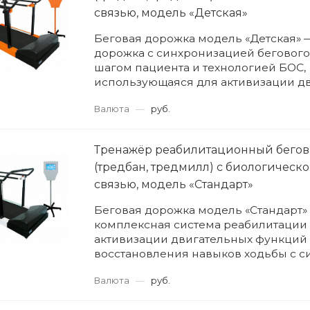
связью, модель «Детская»
Беговая дорожка модель «Детская» 
дорожка с синхронизацией бегового
шагом пациента и технологией БОС,
использующаяся для активизации д
функций и восстановления навыков 
Валюта
—
руб.
Тренажёр реабилитационный бегов
(тредбан, тредмилл) с биологическ
связью, модель «Стандарт»
Беговая дорожка модель «Стандарт»
комплексная система реабилитации
активизации двигательных функций
восстановления навыков ходьбы с 
бегового полотна с шагом пациента 
Валюта
—
руб.
БОС, позволяющая лечащему...