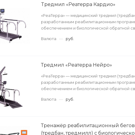
Tредмил «Реатерра Кардио»
«РеаТерра» — медицинский тредмил (тредбан
разработанным реабилитационным програ
обеспечением и биологической обратной св
Валюта
—
руб.
Тредмил «Реатерра Нейро»
«РеаТерра» — медицинский тредмил (тредбан
разработанным реабилитационным програ
обеспечением и биологической обратной св
Валюта
—
руб.
Тренажёр реабилитационный бегов
(тредбан, тредмилл) с биологическ