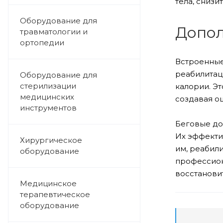
тела, снизи
Оборудование для
Допол
травматологии и
ортопедии
Встроенные
реабилитаци
Оборудование для
стерилизации
калории. Эт
медицинских
создавая о
инструментов
Беговые до
Их эффекти
Хирургическое
им, реабил
оборудование
профессион
восстанови
Медицинское
терапевтическое
оборудование