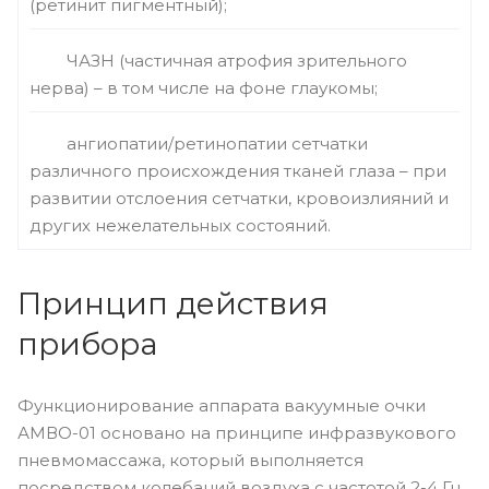
(ретинит пигментный);
ЧАЗН (частичная атрофия зрительного
нерва) – в том числе на фоне глаукомы;
ангиопатии/ретинопатии сетчатки
различного происхождения тканей глаза – при
развитии отслоения сетчатки, кровоизлияний и
других нежелательных состояний.
Принцип действия
прибора
Функционирование аппарата вакуумные очки
АМВО-01 основано на принципе инфразвукового
пневмомассажа, который выполняется
посредством колебаний воздуха с частотой 2-4 Гц