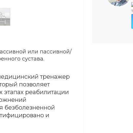
ассивной или пассивной/
енного сустава.
 медицинский тренажер
оторый позволяет
х этапах реабилитации
ложнений
я безболезненной
ртифицировано и