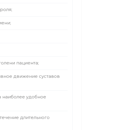
роля;
мени;
голени пациента;
ивное движение суставов
в наиболее удобное
течение длительного