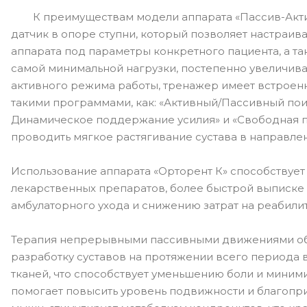
К преимуществам модели аппарата «Пассив-Актив
датчик в опоре ступни, который позволяет настраив
аппарата под параметры конкретного пациента, а та
самой минимальной нагрузки, постепенно увеличива
активного режима работы, тренажер имеет встроен
такими программами, как: «Активный/Пассивный поис
Динамическое поддержание усилия» и «Свободная п
проводить мягкое растягивание сустава в направлен
Использование аппарата «Орторент К» способствуе
лекарственных препаратов, более быстрой выписке
амбулаторного ухода и снижению затрат на реабили
Терапия непрерывными пассивными движениями об
разработку суставов на протяжении всего периода 
тканей, что способствует уменьшению боли и миним
помогает повысить уровень подвижности и благопри