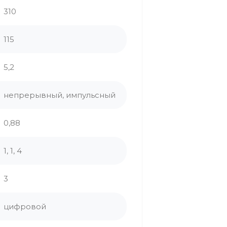
310
115
5,2
непрерывный, импульсный
0,88
1, 1, 4
3
цифровой