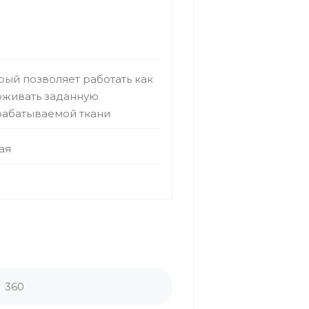
рый позволяет работать как
рживать заданную
рабатываемой ткани
ая
360