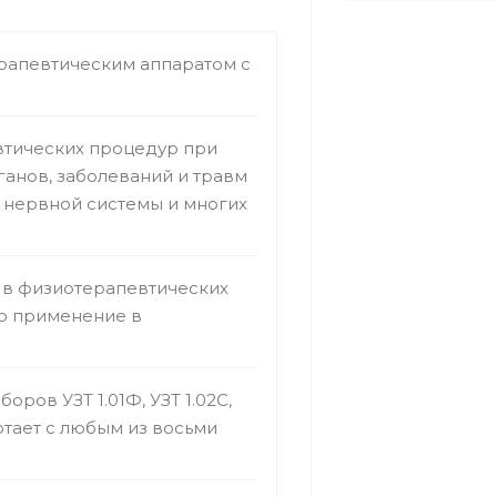
ерапевтическим аппаратом с
втических процедур при
ганов, заболеваний и травм
 нервной системы и многих
 в физиотерапевтических
но применение в
ров УЗТ 1.01Ф, УЗТ 1.02С,
ботает с любым из восьми