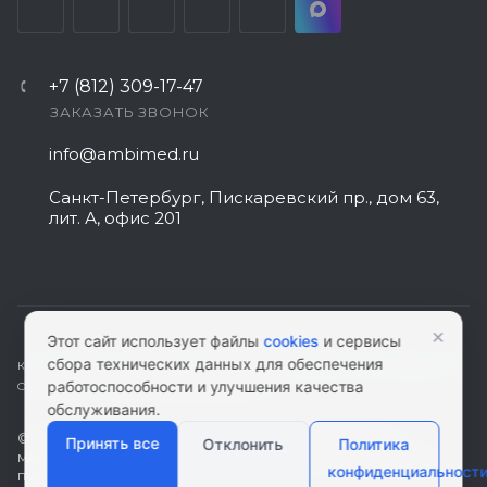
+7 (812) 309-17-47
ЗАКАЗАТЬ ЗВОНОК
info@ambimed.ru
Санкт-Петербург, Пискаревский пр., дом 63,
лит. А, офис 201
×
Этот сайт использует файлы
cookies
и сервисы
сбора технических данных для обеспечения
КАРТА САЙТА
|
ПОЛИТИКА КОНФИДЕНЦИАЛЬНОСТИ
|
СОГЛАСИЕ НА
работоспособности и улучшения качества
ОБРАБОТКУ ПЕРСОНАЛЬНЫХ ДАННЫХ
обслуживания.
© 2026 ambimed.ru - Медицинское оборудование и
Принять все
Отклонить
Политика
медтехника. Информация на этом ресурсе не является
конфиденциальност
публичной офертой.