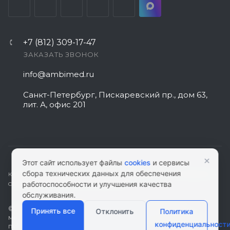
+7 (812) 309-17-47
ЗАКАЗАТЬ ЗВОНОК
info@ambimed.ru
Санкт-Петербург, Пискаревский пр., дом 63,
лит. А, офис 201
×
Этот сайт использует файлы
cookies
и сервисы
сбора технических данных для обеспечения
КАРТА САЙТА
|
ПОЛИТИКА КОНФИДЕНЦИАЛЬНОСТИ
|
СОГЛАСИЕ НА
работоспособности и улучшения качества
ОБРАБОТКУ ПЕРСОНАЛЬНЫХ ДАННЫХ
обслуживания.
© 2026 ambimed.ru - Медицинское оборудование и
Принять все
Отклонить
Политика
медтехника. Информация на этом ресурсе не является
конфиденциальност
публичной офертой.