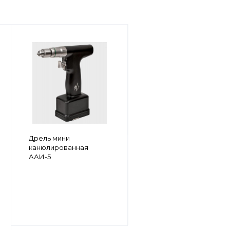
Дрель малая
Дрель мини
канюлированная
канюлированная
ААИ-5
ААИ-5