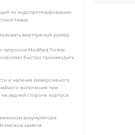
аций по эндопротезированию
стной ткани.
льзовать вертлужный ример.
атроном Modified Trinkle.
позволяет быстро производить
сти и наличие реверсивного
учайного включения при
на задней стороне корпуса
ряженном аккумуляторе
 Возможна замена