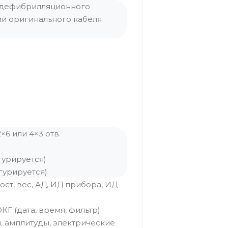
 дефибрилляционного
ии оригинального кабеля
6 или 4×3 отв.
игурируется)
гурируется)
ост, вес, АД, ИД прибора, ИД
Г (дата, время, фильтр)
, амплитуды, электрические