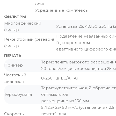
оси)
Усредненные комплексы
ФИЛЬТРЫ
Миографический
Установка 25, 40,150, 250 Гц
фильтр
Подавление навязанных син
Режекторный (сетевой)
Гц посредством
фильтр
адаптивного цифрового фи
ПЕЧАТЬ
Термопечать высокого разрешения, 
Принтер
20 точек/мм (ось времени) при 25 м
Частотный
0-250 Гц(1ЕС/АНА)
диапазон
Термочувствительная, Z-обраэно сл
Термобумага
оптимальное
размещение на 150 мм
5 /12,5/ 25/ 50 мм/с (установки 5 /12
Скорость
печати), для