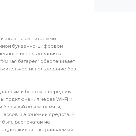
ой экран с сенсорными
ичной буквенно-цифровой
невного использования в
 "Умная батарея" обеспечивает
лжительное использование без
к данным и быструю передачу
ы подключения через Wi-Fi и
и большой объем памяти,
ессов и экономии средств. В
 быть распечатан на
 поддерживая настраиваемый