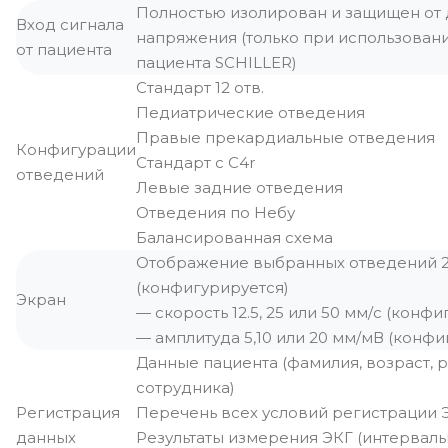
Полностью изолирован и защищен от
Вход сигнала
напряжения (только при использован
от пациента
пациента SCHILLER)
Стандарт 12 отв.
Педиатрические отведения
Правые прекардиальные отведения
Конфигурации
Стандарт с С4r
отведений
Левые задние отведения
Отведения по Небу
Балансированная схема
Отображение выбранных отведений 2×
(конфигурируется)
Экран
— скорость 12.5, 25 или 50 мм/с (конф
— амплитуда 5,10 или 20 мм/мВ (конфи
Данные пациента (фамилия, возраст, р
сотрудника)
Регистрация
Перечень всех условий регистрации ЭК
данных
Результаты измерения ЭКГ (интервалы