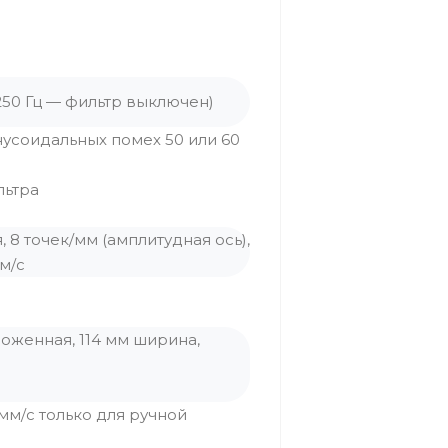
 (250 Гц — фильтр выключен)
усоидальных помех 50 или 60
льтра
8 точек/мм (амплитудная ось),
м/с
оженная, 114 мм ширина,
.5 мм/с только для ручной