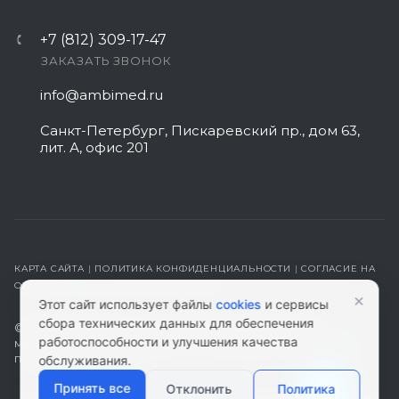
+7 (812) 309-17-47
ЗАКАЗАТЬ ЗВОНОК
info@ambimed.ru
Санкт-Петербург, Пискаревский пр., дом 63,
лит. А, офис 201
КАРТА САЙТА
|
ПОЛИТИКА КОНФИДЕНЦИАЛЬНОСТИ
|
СОГЛАСИЕ НА
ОБРАБОТКУ ПЕРСОНАЛЬНЫХ ДАННЫХ
×
Этот сайт использует файлы
cookies
и сервисы
сбора технических данных для обеспечения
© 2026 ambimed.ru - Медицинское оборудование и
работоспособности и улучшения качества
медтехника. Информация на этом ресурсе не является
публичной офертой.
обслуживания.
Принять все
Отклонить
Политика