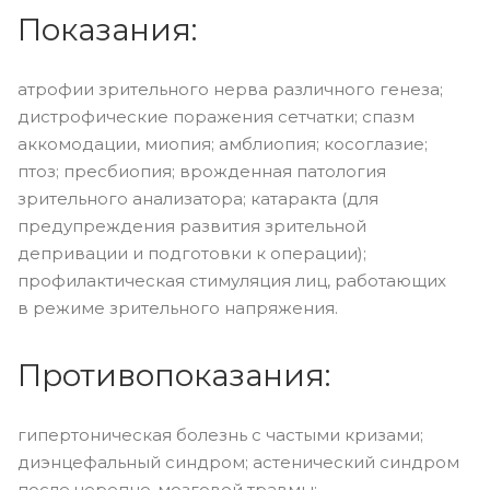
Показания:
атрофии зрительного нерва различного генеза;
дистрофические поражения сетчатки; спазм
аккомодации, миопия; амблиопия; косоглазие;
птоз; пресбиопия; врожденная патология
зрительного анализатора; катаракта (для
предупреждения развития зрительной
депривации и подготовки к операции);
профилактическая стимуляция лиц, работающих
в режиме зрительного напряжения.
Противопоказания:
гипертоническая болезнь с частыми кризами;
диэнцефальный синдром; астенический синдром
после черепно-мозговой травмы;