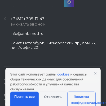
+7 (812) 309-17-47
ЗАКАЗАТЬ ЗВОНОК
info@ambimed.ru
Санкт-Петербург, Пискаревский пр., дом 63,
лит. А, офис 201
×
Этот сайт использует файлы
cookies
и сервисы
сбора технических данных для обеспечения
КАРТА САЙТА
|
ПОЛИТИКА КОНФИДЕНЦИАЛЬНОСТИ
|
СОГЛАСИЕ НА
работоспособности и улучшения качества
ОБРАБОТКУ ПЕРСОНАЛЬНЫХ ДАННЫХ
обслуживания.
© 2026 ambimed.ru - Медицинское оборудование и
Принять все
Отклонить
Политика
медтехника. Информация на этом ресурсе не является
конфиденциальност
публичной офертой.