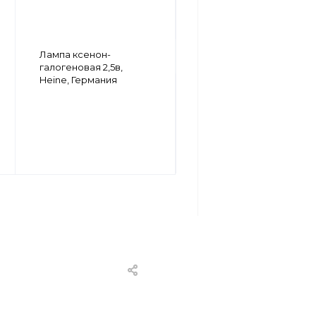
Головка
Лампа ксенон-
осветительная для
галогеновая 2,5в,
аноскопа /
Heine, Германия
проктоскопа ф.o.,
комплект, Heine,
Германия