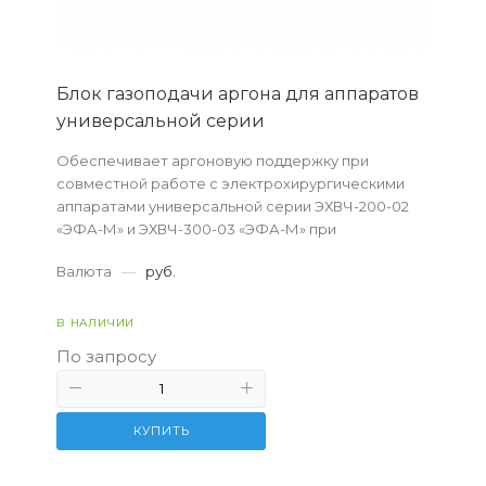
Блок газоподачи аргона для аппаратов
универсальной серии
Обеспечивает аргоновую поддержку при
совместной работе с электрохирургическими
аппаратами универсальной серии ЭХВЧ-200-02
«ЭФА-М» и ЭХВЧ-300-03 «ЭФА-М» при
выполнении аргоноплазменной бесконтактной
Валюта
—
руб.
коагуляции и резании мя...
В НАЛИЧИИ
По запросу
КУПИТЬ