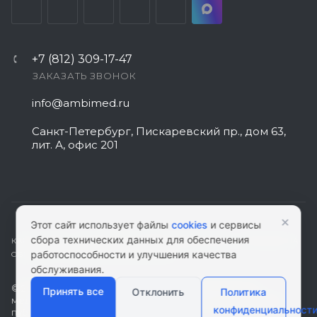
+7 (812) 309-17-47
ЗАКАЗАТЬ ЗВОНОК
info@ambimed.ru
Санкт-Петербург, Пискаревский пр., дом 63,
лит. А, офис 201
×
Этот сайт использует файлы
cookies
и сервисы
сбора технических данных для обеспечения
КАРТА САЙТА
|
ПОЛИТИКА КОНФИДЕНЦИАЛЬНОСТИ
|
СОГЛАСИЕ НА
работоспособности и улучшения качества
ОБРАБОТКУ ПЕРСОНАЛЬНЫХ ДАННЫХ
обслуживания.
© 2026 ambimed.ru - Медицинское оборудование и
Принять все
Отклонить
Политика
медтехника. Информация на этом ресурсе не является
конфиденциальност
публичной офертой.