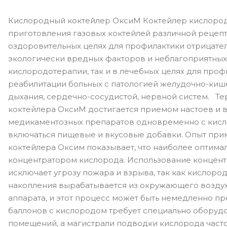
Кислородный коктейлер ОксиМ Коктейлер кислород
приготовления газовых коктейлей различной рецепт
оздоровительных целях для профилактики отрицате
экологически вредных факторов и неблагоприятных
кислородотерапии, так и в лечебных целях для проф
реабилитации больных с патологией желудочно-кише
дыхания, сердечно-сосудистой, нервной систем. Т
коктейлера ОксиМ достигается приемом настоев и в
медикаментозных препаратов одновременно с кисло
включаться пищевые и вкусовые добавки. Опыт пр
коктейлера Оксим показывает, что наиболее оптимал
концентратором кислорода. Использование концен
исключает угрозу пожара и взрыва, так как кислоро
накопления вырабатывается из окружающего воздух
аппарата, и этот процесс может быть немедленно 
баллонов с кислородом требует специально оборуд
помещений, а магистрали подводки кислорода част