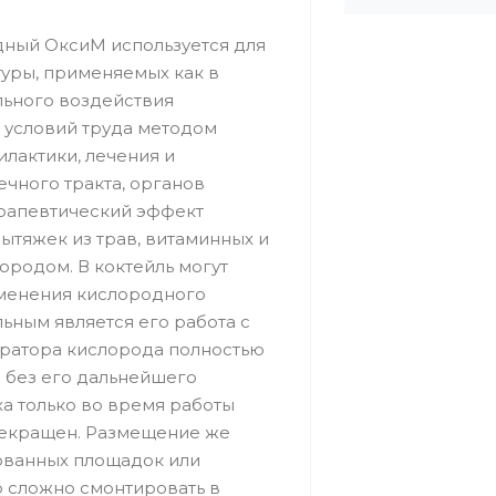
ный ОксиМ используется для
уры, применяемых как в
льного воздействия
 условий труда методом
илактики, лечения и
чного тракта, органов
ерапевтический эффект
ытяжек из трав, витаминных и
родом. В коктейль могут
именения кислородного
ьным является его работа с
тратора кислорода полностью
д без его дальнейшего
а только во время работы
прекращен. Размещение же
ованных площадок или
о сложно смонтировать в