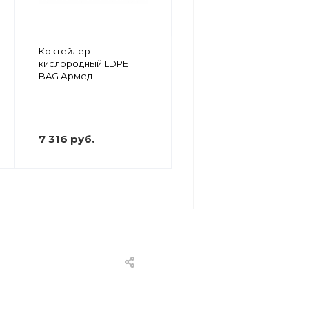
Коктейлер (сосуд)
Коктейлер
кислородный
кислородный LDPE
"Семейный"
BAG Армед
7 316 руб.