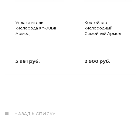
Увлажнитель
Коктейлер
кислорода XY-98BII
кислородный
Армед
Семейный Армед
5 981 руб.
2 900 руб.
НАЗАД К СПИСКУ