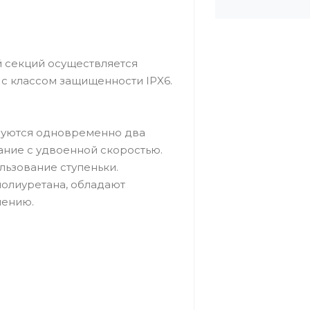
й секций осуществляется
с классом защищенности IPX6.
зуются одновременно два
ание с удвоенной скоростью.
льзование ступеньки.
олиуретана, обладают
чению.