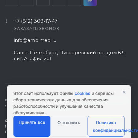
+7 (812) 309-17-47
ЗАКАЗАТЬ ЗВОНОК
info@ambimed.ru
Санкт-Петербург, Пискаревский пр., дом 63,
лит. А, офис 201
×
Этот сайт использует файлы
cookies
и сервисы
сбора технических данных для обеспечения
КАРТА САЙТА
|
ПОЛИТИКА КОНФИДЕНЦИАЛЬНОСТИ
|
СОГЛАСИЕ НА
работоспособности и улучшения качества
ОБРАБОТКУ ПЕРСОНАЛЬНЫХ ДАННЫХ
обслуживания.
© 2026 ambimed.ru - Медицинское оборудование и
Принять все
Отклонить
Политика
медтехника. Информация на этом ресурсе не является
конфиденциальност
публичной офертой.