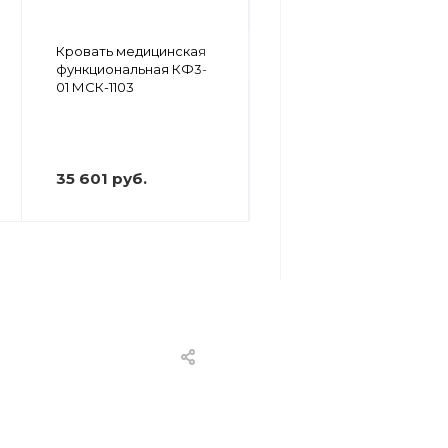
Кровать медицинская
Кровать медицинская
функциональная КФ3-
функциональная КФ3-
01 МСК-103П
01 МСК-1103
30 820 руб.
35 601 руб.