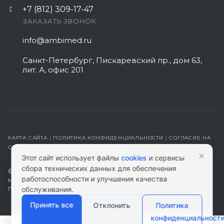
+7 (812) 309-17-47
ЗАКАЗАТЬ ЗВОНОК
info@ambimed.ru
Санкт-Петербург, Пискаревский пр., дом 63,
лит. А, офис 201
КАРТА САЙТА
|
ПОЛИТИКА КОНФИДЕНЦИАЛЬНОСТИ
|
СОГЛАСИЕ НА
ОБРАБОТКУ ПЕРСОНАЛЬНЫХ ДАННЫХ
×
Этот сайт использует файлы
cookies
и сервисы
сбора технических данных для обеспечения
© 2026 ambimed.ru - Медицинское оборудование и
работоспособности и улучшения качества
медтехника. Информация на этом ресурсе не является
публичной офертой.
обслуживания.
Принять все
Отклонить
Политика
конфиденциальност