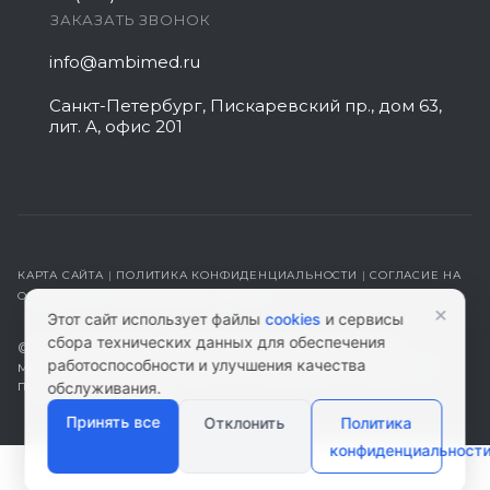
ЗАКАЗАТЬ ЗВОНОК
info@ambimed.ru
Санкт-Петербург, Пискаревский пр., дом 63,
лит. А, офис 201
КАРТА САЙТА
|
ПОЛИТИКА КОНФИДЕНЦИАЛЬНОСТИ
|
СОГЛАСИЕ НА
ОБРАБОТКУ ПЕРСОНАЛЬНЫХ ДАННЫХ
×
Этот сайт использует файлы
cookies
и сервисы
сбора технических данных для обеспечения
© 2026 ambimed.ru - Медицинское оборудование и
работоспособности и улучшения качества
медтехника. Информация на этом ресурсе не является
публичной офертой.
обслуживания.
Принять все
Отклонить
Политика
конфиденциальност