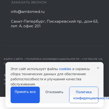
ЗАКАЗАТЬ ЗВОНОК
info@ambimed.ru
Санкт-Петербург, Пискаревский пр., дом 63,
лит. А, офис 201
КАРТА САЙТА
|
ПОЛИТИКА КОНФИДЕНЦИАЛЬНОСТИ
|
СОГЛАСИЕ НА
ОБРАБОТКУ ПЕРСОНАЛЬНЫХ ДАННЫХ
×
Этот сайт использует файлы
cookies
и сервисы
сбора технических данных для обеспечения
© 2026 ambimed.ru - Медицинское оборудование и
работоспособности и улучшения качества
медтехника. Информация на этом ресурсе не является
публичной офертой.
обслуживания.
Принять все
Отклонить
Политика
конфиденциальност