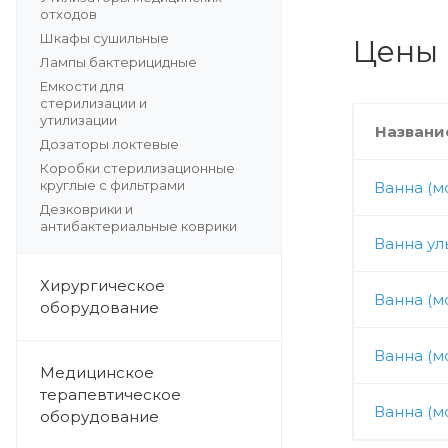
отходов
Шкафы сушильные
Цены 
Лампы бактерицидные
Емкости для
стерилизации и
утилизации
Названи
Дозаторы локтевые
Коробки стерилизационные
круглые с фильтрами
Ванна (м
Дезковрики и
антибактериальные коврики
Ванна ул
Хирургическое
Ванна (м
оборудование
Ванна (м
Медицинское
терапевтическое
Ванна (м
оборудование