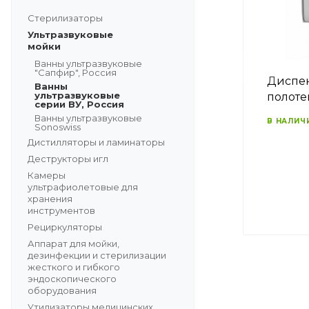
Стерилизаторы
Ультразвуковые
мойки
Ванны ультразвуковые
"Сапфир", Россия
Диспен
Ванны
ультразвуковые
полоте
серии ВУ, Россия
Ванны ультразвуковые
В НАЛИЧ
Sonoswiss
Дистилляторы и ламинаторы
Деструкторы игл
Камеры
ультрафиолетовые для
хранения
инструментов
Рециркуляторы
Аппарат для мойки,
дезинфекции и стерилизации
жесткого и гибкого
эндоскопического
оборудования
Утилизаторы медицинских