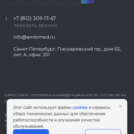
+7 (812) 309-17-47
ЗАКАЗАТЬ ЗВОНОК
info@ambimed.ru
Санкт-Петербург, Пискаревский пр., дом 63,
лит. А, офис 201
КАРТА САЙТА
|
ПОЛИТИКА КОНФИДЕНЦИАЛЬНОСТИ
|
СОГЛАСИЕ НА
ОБРАБОТКУ ПЕРСОНАЛЬНЫХ ДАННЫХ
×
Этот сайт использует файлы
cookies
и сервисы
сбора технических данных для обеспечения
© 2026 ambimed.ru - Медицинское оборудование и
работоспособности и улучшения качества
медтехника. Информация на этом ресурсе не является
публичной офертой.
обслуживания.