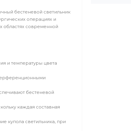
лочный бестеневой светильник
ургических операциях и
ех областях современной
ия и температуры цвета
нтерференционными
еспечивают бестеневой
кольку каждая составная
е купола светильника, при