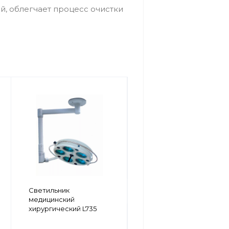
, облегчает процесс очистки
Бестеневой
Светильник
передвижной
медицинский
светильник L751
хирургический L735