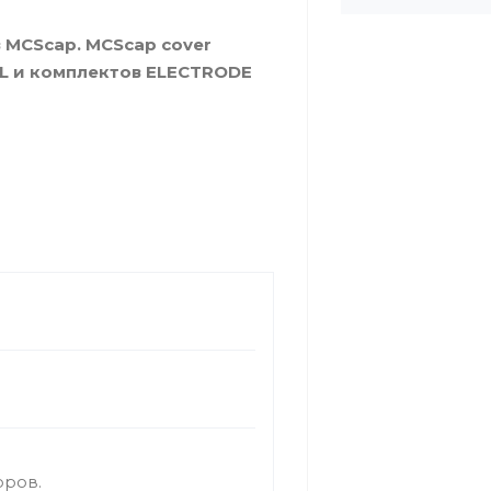
 MCScap. MCScap cover
AL и комплектов ELECTRODE
оров.