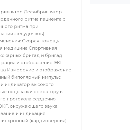
бриллятор Дефибриллятор
рдечного ритма пациента с
чного ритма при
ляции желудочков)
именения: Скорая помощь
я медицина Спортивная
пожарных бригад и бригад
рация и отображение ЭКГ
дца Измерение и отображение
чный биполярный импульс
ий индикатор высокого
ые подсказки оператору в
о протокола сердечно-
ЭКГ, окружающего звука,
ование и индикация
 синхронный (кардиоверсия)