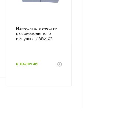
Автоматический
Измеритель энергии
наружный
высоковольтного
дефибриллятор
импульса ИЭВИ 02
Mindray BeneHeart C1A
В НАЛИЧИИ
В НАЛИЧИИ
110 000 руб.
135000