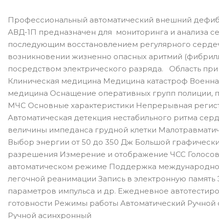
Профессиональный автоматический внешний дефи
АВД-1П предназначен для мониторинга и анализа се
последующим восстановлением регулярного серде
возникновении жизненно опасных аритмий (фибрил
посредством электрического разряда. Область пр
Клиническая медицина Медицина катастроф Военна
медицина Оснащение оперативных групп полиции, 
МЧС Основные характеристики Непрерывная регист
Автоматическая детекция нестабильного ритма сер
величины импеданса грудной клетки Малотравмати
Выбор энергии от 50 до 350 Дж Большой графическ
разрешения Измерение и отображение ЧСС Голосов
автоматическом режиме Поддержка международног
легочной реанимации Запись в электронную память 
параметров импульса и др. Ежедневное автотестир
готовности Режимы работы Автоматический Ручной
Ручной асинхронный