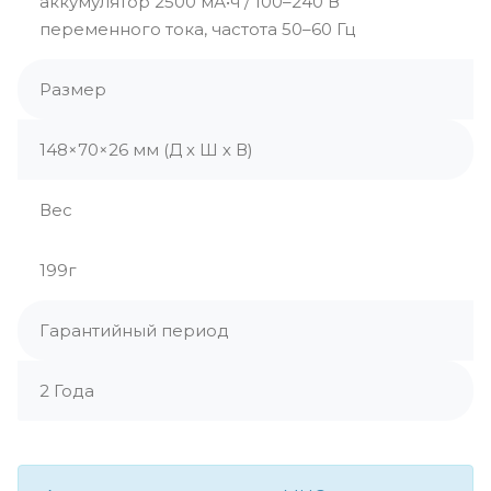
аккумулятор 2500 мА•ч / 100–240 В
переменного тока, частота 50–60 Гц
Размер
148×70×26 мм (Д х Ш х В)
Вес
199г
Гарантийный период
2 Года