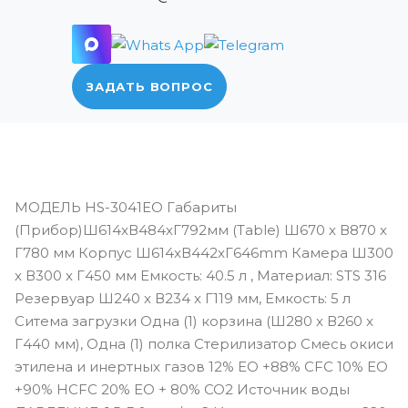
ЗАДАТЬ ВОПРОС
МОДЕЛЬ HS-3041EO Габариты
(Прибор)Ш614xВ484xГ792мм (Table) Ш670 x В870 x
Г780 мм Корпус Ш614xВ442xГ646mm Камера Ш300
x В300 x Г450 мм Емкость: 40.5 л , Материал: STS 316
Резервуар Ш240 x В234 x Г119 мм, Емкость: 5 л
Ситема загрузки Одна (1) корзина (Ш280 x В260 x
Г440 мм), Одна (1) полка Стерилизатор Смесь окиси
этилена и инертных газов 12% EO +88% CFC 10% EO
+90% HCFC 20% EO + 80% CO2 Источник воды