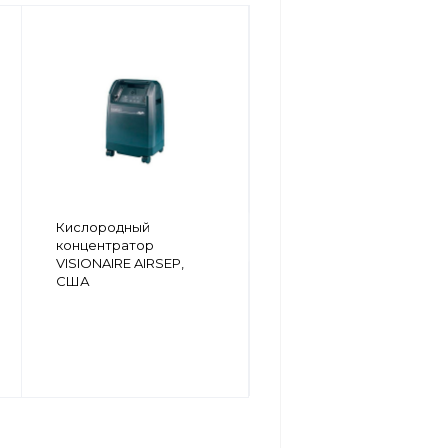
Портативный
Кислородный
кислородный
концентратор
концентратор
VISIONAIRE AIRSEP,
FREESTYLE AIRSEP,
США
США