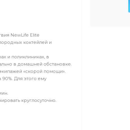
ия NewLife Elite
лородных коктейлей и
х и поликлиниках, в
ально в домашней обстановке.
экипажей «скорой помощи».
90%. Для этого ему
мин.
ировать круглосуточно.