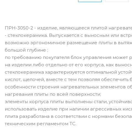
ПРН-3050-2 - изделие, являющееся плитой нагреват
- стеклокерамика. Выпускается с выносным или вст
возможно эргономичное размещение плиты в вытя
большой глубине ;
по требованию покупателя блок управления может 
на изделии либо отдельно от его корпуса, как вынос
стеклокерамика характеризуется оптимальной устой
кислот, щелочей, вместе с тем позволяя обеспечить 
особенности строения нагревательных элементов о
нагревания плиты по всей поверхности;
элементы корпуса плиты выполнены стали, устойчиво
использовать изделие при наличии агрессивных кис
плита разработана в соответствии с нормами безоп
техническим регламентом ТС.