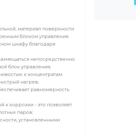
ельной, материал поверхности
роенным блоком управления.
жном шкафу благодаря
размещаться непосредственно
ной блок управления;
чивостью к концентратам
быстрый нагрев;
беспечивает равномерность
й к коррозии - это позволяет
лотных паров;
асности, установленными