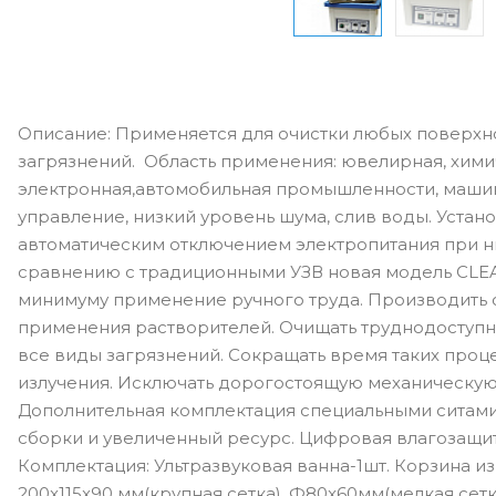
Описание: Применяется для очистки любых поверхн
загрязнений. Область применения: ювелирная, хими
электронная,автомобильная промышленности, маши
управление, низкий уровень шума, слив воды. Устан
автоматическим отключением электропитания при н
сравнению с традиционными УЗВ новая модель CLEA
минимуму применение ручного труда. Производить 
применения растворителей. Очищать труднодоступны
все виды загрязнений. Сокращать время таких проце
излучения. Исключать дорогостоящую механическую 
Дополнительная комплектация специальными ситами
сборки и увеличенный ресурс. Цифровая влагозащи
Комплектация: Ультразвуковая ванна-1шт. Корзина из
200x115x90 мм(крупная сетка), Ф80x60мм(мелкая сетк