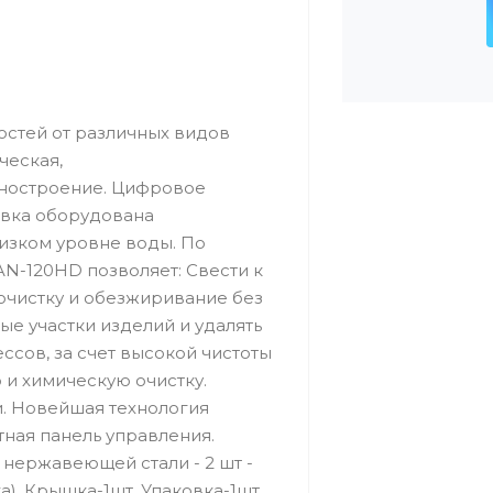
остей от различных видов
ческая,
ностроение. Цифровое
овка оборудована
изком уровне воды. По
N-120HD позволяет: Свести к
очистку и обезжиривание без
е участки изделий и удалять
ссов, за счет высокой чистоты
и химическую очистку.
. Новейшая технология
тная панель управления.
 нержавеющей стали - 2 шт -
а). Крышка-1шт. Упаковка-1шт.