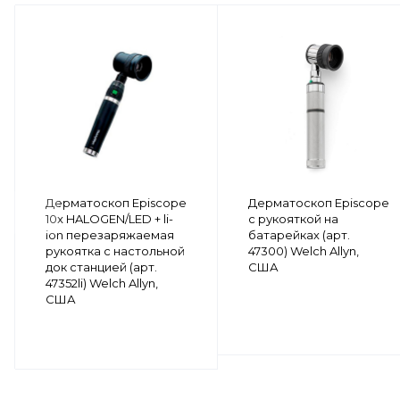
Дерматоскоп Episcope
Дерматоскоп Episcope
10x HALOGEN/LED + li-
с рукояткой на
ion перезаряжаемая
батарейках (арт.
рукоятка с настольной
47300) Welch Allyn,
док станцией (арт.
США
47352li) Welch Allyn,
США