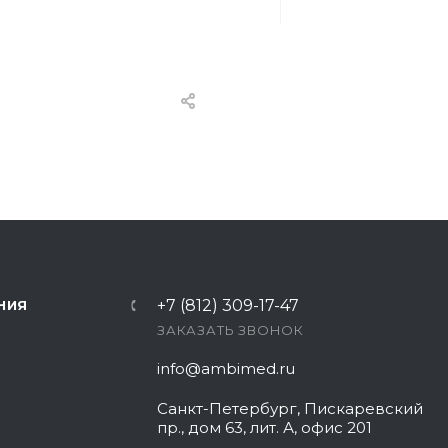
+7 (812) 309-17-47
НИЯ
ЗАКАЗАТЬ ЗВОНОК
info@ambimed.ru
Санкт-Петербург, Пискаревский
пр., дом 63, лит. А, офис 201