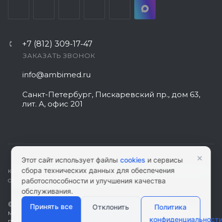
+7 (812) 309-17-47
ЗАКАЗАТЬ ЗВОНОК
info@ambimed.ru
Санкт-Петербург, Пискаревский пр., дом 63,
лит. А, офис 201
×
Этот сайт использует файлы
cookies
и сервисы
сбора технических данных для обеспечения
КАРТА САЙТА
|
ПОЛИТИКА КОНФИДЕНЦИАЛЬНОСТИ
|
СОГЛАСИЕ НА
работоспособности и улучшения качества
ОБРАБОТКУ ПЕРСОНАЛЬНЫХ ДАННЫХ
обслуживания.
© 2026 ambimed.ru - Медицинское оборудование и
Принять все
Отклонить
Политика
медтехника. Информация на этом ресурсе не является
конфиденциальност
публичной офертой.