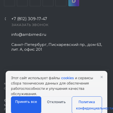
+7 (812) 309-17-47
ЗАКАЗАТЬ ЗВОНОК
info@ambimed.ru
Санкт-Петербург, Пискаревский пр., дом 63,
лит. А, офис 201
×
Этот сайт использует файлы
cookies
и сервисы
сбора технических данных для обеспечения
КАРТА САЙТА
|
ПОЛИТИКА КОНФИДЕНЦИАЛЬНОСТИ
|
СОГЛАСИЕ НА
работоспособности и улучшения качества
ОБРАБОТКУ ПЕРСОНАЛЬНЫХ ДАННЫХ
обслуживания.
© 2026 ambimed.ru - Медицинское оборудование и
Принять все
Отклонить
Политика
медтехника. Информация на этом ресурсе не является
конфиденциальност
публичной офертой.