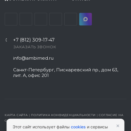
+7 (812) 309-17-47
ЗАКАЗАТЬ ЗВОНОК
info@ambimed.ru
Санкт-Петербург, Пискаревский пр., дом 63,
лит. А, офис 201
Менеджер сайта
КАРТА САЙТА
|
ПОЛИТИКА КОНФИДЕНЦИАЛЬНОСТИ
|
СОГЛАСИЕ НА
Здравствуйте! Готов помочь
ОБРАБОТКУ ПЕРСОНАЛЬНЫХ ДАННЫХ
×
вам. Напишите мне, если у
Этот сайт использует файлы
cookies
и сервисы