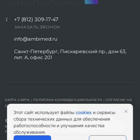
+7 (812) 309-17-47
ЗАКАЗАТЬ ЗВОНОК
info@ambimed.ru
Санкт-Петербург, Пискаревский пр., дом 63,
лит. А, офис 201
КАРТА САЙТА
|
ПОЛИТИКА КОНФИДЕНЦИАЛЬНОСТИ
|
СОГЛАСИЕ НА
ОБРАБОТКУ ПЕРСОНАЛЬНЫХ ДАННЫХ
×
Этот сайт использует файлы
cookies
и сервисы
сбора технических данных для обеспечения
© 2026 ambimed.ru - Медицинское оборудование и
работоспособности и улучшения качества
медтехника. Информация на этом ресурсе не является
публичной офертой.
обслуживания.