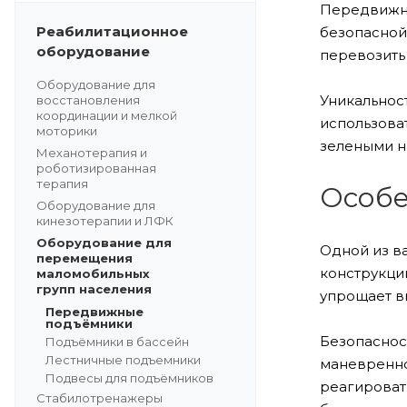
Передвижны
Реабилитационное
безопасной
оборудование
перевозить 
Оборудование для
Уникальнос
восстановления
координации и мелкой
использоват
моторики
зелеными н
Механотерапия и
роботизированная
терапия
Особе
Оборудование для
кинезотерапии и ЛФК
Оборудование для
Одной из в
перемещения
конструкци
маломобильных
групп населения
упрощает в
Передвижные
подъёмники
Безопаснос
Подъёмники в бассейн
Лестничные подъемники
маневренно
Подвесы для подъёмников
реагироват
Стабилотренажеры