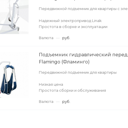
Передвижной подъемник для квартиры с эл
Надежный электропривод Linak
Простота в сборке и эксплуатации
Набор необходимого инструмента в компле
Валюта
—
руб.
Доставка по всей России
Подъемник гидравлический пере
Flamingo (Фламинго)
Передвижной подъемник для квартиры
Низкая цена
Простота сборки и обслуживания
Необходимый инструмент в комплекте
Валюта
—
руб.
В наличии на складе
Доставка по всей России