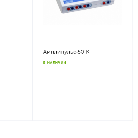
Амплипульс-501К
В НАЛИЧИИ