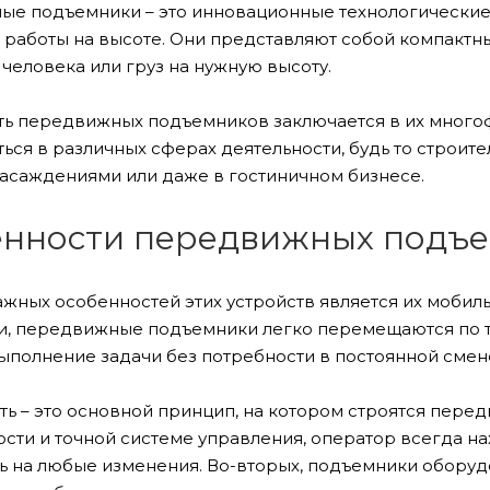
е подъемники – это инновационные технологические 
 работы на высоте. Они представляют собой компакт
человека или груз на нужную высоту.
ть передвижных подъемников заключается в их многоф
ься в различных сферах деятельности, будь то строите
асаждениями или даже в гостиничном бизнесе.
нности передвижных подъ
ажных особенностей этих устройств является их мобил
и, передвижные подъемники легко перемещаются по т
ыполнение задачи без потребности в постоянной смен
ть – это основной принцип, на котором строятся пер
сти и точной системе управления, оператор всегда на
ь на любые изменения. Во-вторых, подъемники обор