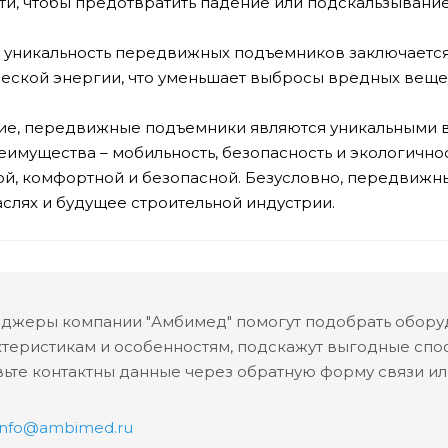
ти, чтобы предотвратить падение или подскальзывание
, уникальность передвижных подъемников заключается 
ческой энергии, что уменьшает выбросы вредных веще
ие, передвижные подъемники являются уникальными в
еимущества – мобильность, безопасность и экологичнос
й, комфортной и безопасной. Безусловно, передвижн
аслях и будущее строительной индустрии.
джеры компании "Амбимед" помогут подобрать оборуд
ктеристикам и особенностям, подскажут выгодные спос
ьте контактны данные через обратную форму связи или
info@ambimed.ru