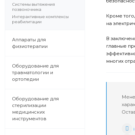
безопаснос
Системы вытяжения
позвоночника
Кроме того
Интерактивные комплексы
реабилитации
на электри
В заключен
Аппараты для
главные пр
физиотерапии
эффективно
многих отр
Оборудование для
травматологии и
ортопедии
Мене
Оборудование для
хара
стерилизации
медицинских
Остав
инструментов