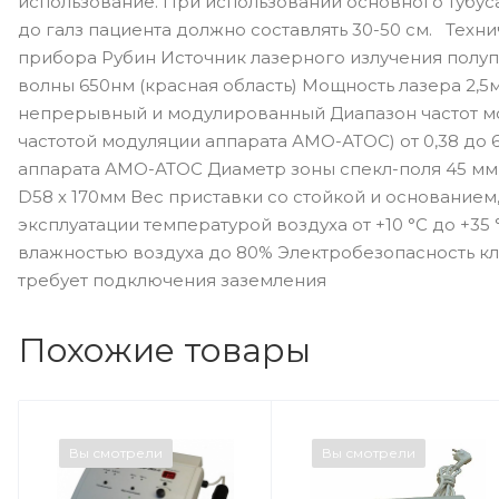
использование. При использовании основного тубус
до галз пациента должно составлять 30-50 см. Техн
прибора Рубин Источник лазерного излучения полу
волны 650нм (красная область) Мощность лазера 2,
непрерывный и модулированный Диапазон частот мо
частотой модуляции аппарата АМО-АТОС) от 0,38 до 6
аппарата АМО-АТОС Диаметр зоны спекл-поля 45 мм 
D58 х 170мм Вес приставки со стойкой и основанием
эксплуатации температурой воздуха от +10 °С до +35 
влажностью воздуха до 80% Электробезопасность клас
требует подключения заземления
Похожие товары
Вы смотрели
Вы смотрели