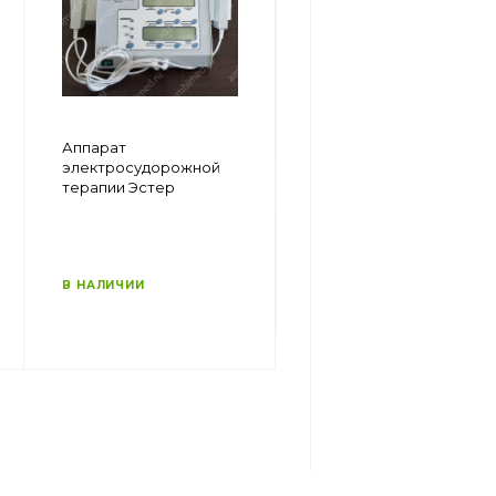
intelect advanced
Аппарат
combo — система
электросудорожной
мультимодальной
терапии Эстер
физиотерапии
В НАЛИЧИИ