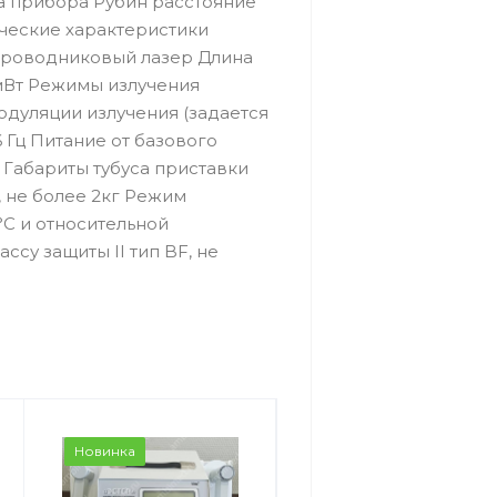
а прибора Рубин расстояние
ические характеристики
проводниковый лазер Длина
5мВт Режимы излучения
дуляции излучения (задается
 Гц Питание от базового
Габариты тубуса приставки
, не более 2кг Режим
°С и относительной
су защиты II тип BF, не
Новинка