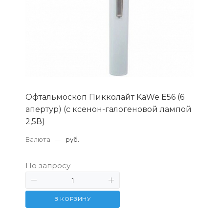
Офтальмоскоп Пикколайт KaWe Е56 (6
апертур) (с ксенон-галогеновой лампой
2,5В)
Валюта
—
руб.
По запросу
В КОРЗИНУ