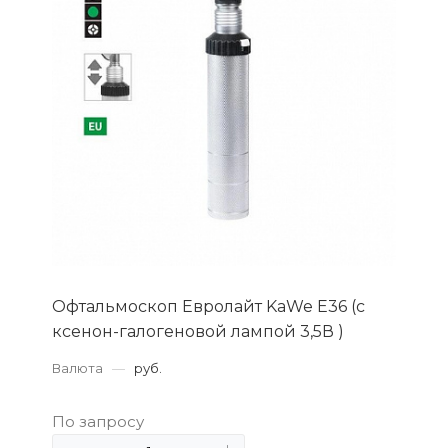
Офтальмоскоп Евролайт KaWe Е36 (с
ксенон-галогеновой лампой 3,5В )
Валюта
—
руб.
По запросу