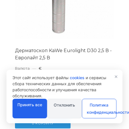
Дерматоскоп KaWe Eurolight D30 2,5 В -
Евролайт 2,5 В
Валюта
—
€
×
Этот сайт использует файлы
cookies
и сервисы
В НАЛИЧИИ
сбора технических данных для обеспечения
работоспособности и улучшения качества
Цена:
36 717 руб.
обслуживания.
42 917 руб.
Принять все
Отклонить
Политика
конфиденциальност
В КОРЗИНУ